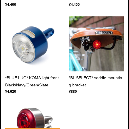
¥4,400
¥4,400
*BLUE LUG* KOMA light front
*BL SELECT* saddle mountin
Black/Navy/Green/Slate
g bracket
¥4,620
¥880