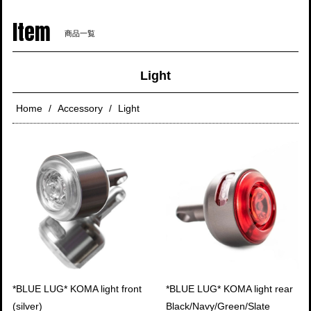
navigati
Item
商品一覧
Light
Home
Accessory
Light
*BLUE LUG* KOMA light front
*BLUE LUG* KOMA light rear
(silver)
Black/Navy/Green/Slate