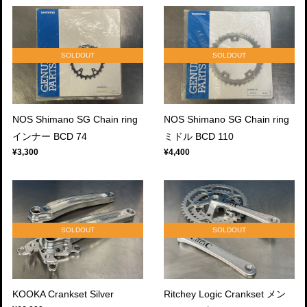
SOLDOUT
SOLDOUT
NOS Shimano SG Chain ring
NOS Shimano SG Chain ring
インナー BCD 74
ミドル BCD 110
¥3,300
¥4,400
SOLDOUT
SOLDOUT
KOOKA Crankset Silver
Ritchey Logic Crankset メン