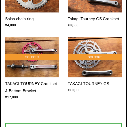
Salsa chain ring
Takagi Tourney GS Crankset
¥4,800
¥8,000
SOLDOUT
SOLDOUT
TAKAGI TOURNEY Crankset
TAKAGI TOURNEY GS
¥10,000
& Bottom Bracket
¥17,000