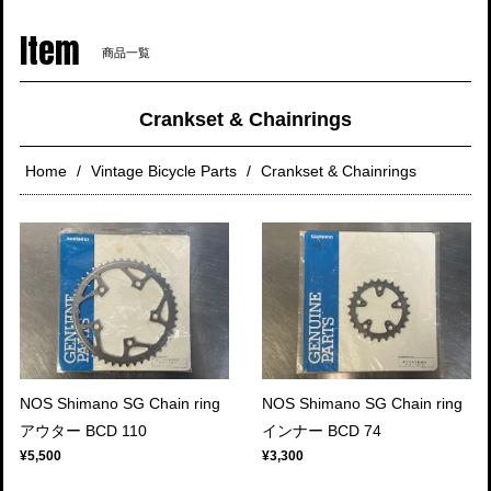
navigati
Item
商品一覧
Crankset & Chainrings
Home
Vintage Bicycle Parts
Crankset & Chainrings
NOS Shimano SG Chain ring
NOS Shimano SG Chain ring
アウター BCD 110
インナー BCD 74
¥5,500
¥3,300