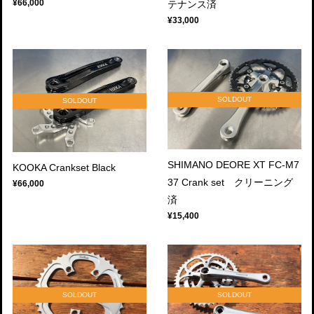
¥66,000
テナンス済
¥33,000
SOLDOUT
SOLDOUT
SHIMANO DEORE XT FC-M7
KOOKA Crankset Black
37 Crank set クリーニング
¥66,000
済
¥15,400
SOLDOUT
SOLDOUT