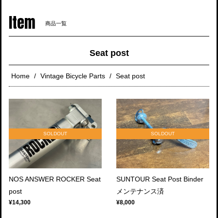
navigati
Item
商品一覧
Seat post
Home
Vintage Bicycle Parts
Seat post
SOLDOUT
SOLDOUT
NOS ANSWER ROCKER Seat
SUNTOUR Seat Post Binder
post
メンテナンス済
¥14,300
¥8,000