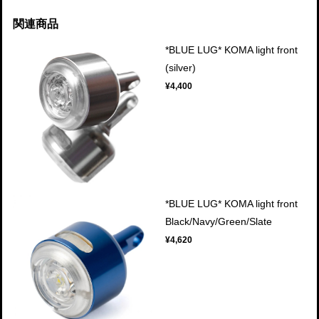
関連商品
*BLUE LUG* KOMA light front
(silver)
¥4,400
*BLUE LUG* KOMA light front
Black/Navy/Green/Slate
¥4,620