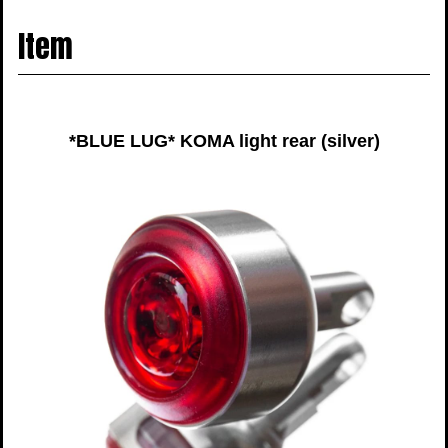
navigati
Item
*BLUE LUG* KOMA light rear (silver)