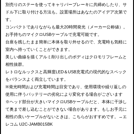
別売りのステーを使ってキャリパーブレーキに共締めしたり、サ
ドル下に取り付ける方法も。設置場所はあなたのアイデア次第で
す。
コンパクトでありながらも最大20時間発光（メーカー公称値）。
お手持ちのマイクロUSBケーブルで充電可能です。
台座を残したまま簡単に本体を取り外せるので、充電時も気軽に
室内へ持っていくことができます。
美しい曲線を描くアルミ削り出しのボディはクロモリフレームと
相性抜群。
レトロなルックスと高輝度LED＆USB充電式の現代的なスペック
をバランスよく両立しています。
※発光時間および充電時間は目安であり、使用環境や繰り返しの
使用に伴うバッテリーの劣化により変化する場合がございます
※ヘッド部分が大きいマイクロUSBケーブルだと、本体に干渉し
て奥まで差し込むことができない場合があります。もしお手元に
相性の良いケーブルがないときは、こちらがおすすめです。→エ
レコム U2C-JAMB015BK