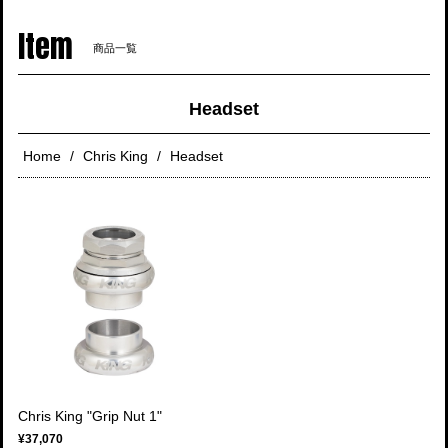
navigati
Item
商品一覧
Headset
Home
Chris King
Headset
Chris King "Grip Nut 1"
¥37,070