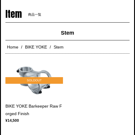
navigati
Item
商品一覧
Stem
Home
BIKE YOKE
Stem
SOLDOUT
BIKE YOKE Barkeeper Raw F
orged Finish
¥14,500