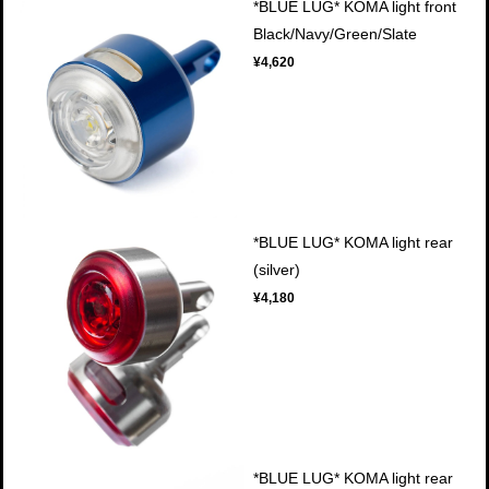
*BLUE LUG* KOMA light front
Black/Navy/Green/Slate
¥4,620
*BLUE LUG* KOMA light rear
(silver)
¥4,180
*BLUE LUG* KOMA light rear