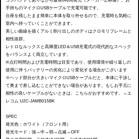
手持ちのマイクロUSBケーブルで充電可能です。
台座を残したまま簡単に本体を取り外せるので、充電時も気軽に
室内へ持っていくことができます。
美しい曲線を描くアルミ削り出しのボディはクロモリフレームと
相性抜群。
レトロなルックスと高輝度LED＆USB充電式の現代的なスペック
をバランスよく両立しています。
※点灯時間および充電時間は目安であり、使用環境や繰り返しの
使用に伴うバッテリーの劣化により変化する場合がございます
※ヘッド部分が大きいマイクロUSBケーブルだと、本体に干渉し
て奥まで差し込むことができない場合があります。もしお手元に
相性の良いケーブルがないときは、こちらがおすすめです。→エ
レコム U2C-JAMB015BK
SPEC
発光色：ホワイト（フロント用）
発光モード：強→中→弱→点滅→OFF