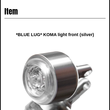
navigati
Item
*BLUE LUG* KOMA light front (silver)