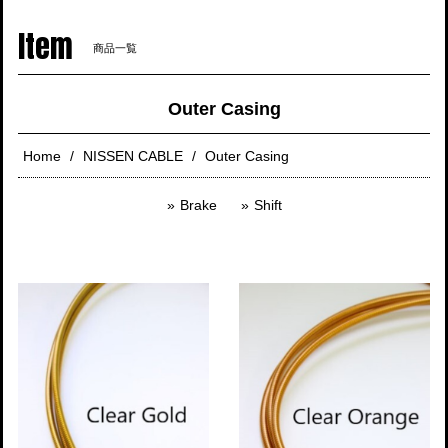
navigati
Item
商品一覧
Outer Casing
Home
NISSEN CABLE
Outer Casing
Brake
Shift