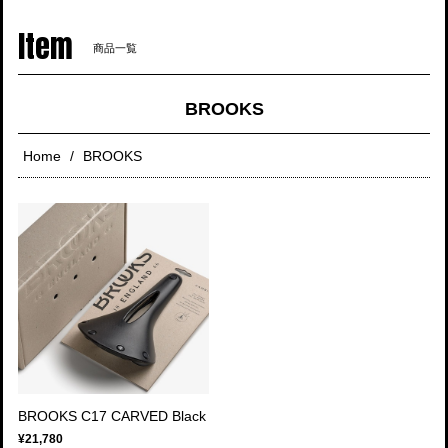
navigati
Item
商品一覧
BROOKS
Home
BROOKS
BROOKS C17 CARVED Black
¥21,780