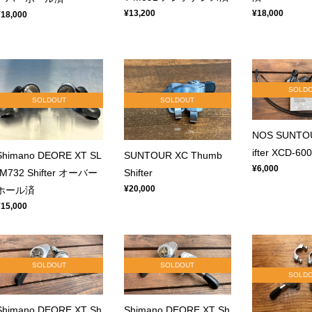
¥18,000
¥13,200
¥18,000
SOLD
SOLDOUT
SOLDOUT
NOS SUNTOU
ifter XCD-60
Shimano DEORE XT SL
SUNTOUR XC Thumb
¥6,000
-M732 Shifter オーバー
Shifter
¥20,000
ホール済
¥15,000
SOLDOUT
SOLDOUT
SOLD
Shimano DEORE XT Sh
Shimano DEORE XT Sh