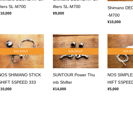
ifters SL-M700
ifters SL-M700
Shimano DE
¥10,000
¥9,000
-M700
¥10,000
SOLDOUT
SOLDOUT
SOLD
NOS SHIMANO STICK
SUNTOUR Power Thu
NOS SIMPLE
SHIFT 5SPEED 333
mb Shifter
HIFT 5SPEE
¥10,000
¥14,000
¥5,000