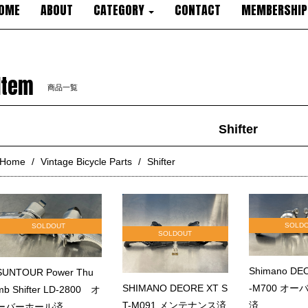
OME
ABOUT
CATEGORY
CONTACT
MEMBERSHIP
Item
商品一覧
Shifter
Home
Vintage Bicycle Parts
Shifter
SOLD
SOLDOUT
SOLDOUT
Shimano DE
SUNTOUR Power Thu
-M700 オ
SHIMANO DEORE XT S
mb Shifter LD-2800 オ
済
T-M091 メンテナンス済
ーバーホール済