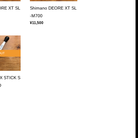
ORE XT SL
Shimano DEORE XT SL
-M700
¥11,500
OUT
X STICK S
D