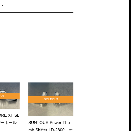
OUT
SOLDOUT
ORE XT SL
ーバーホール
SUNTOUR Power Thu
mb Shifter LD-2800 オ