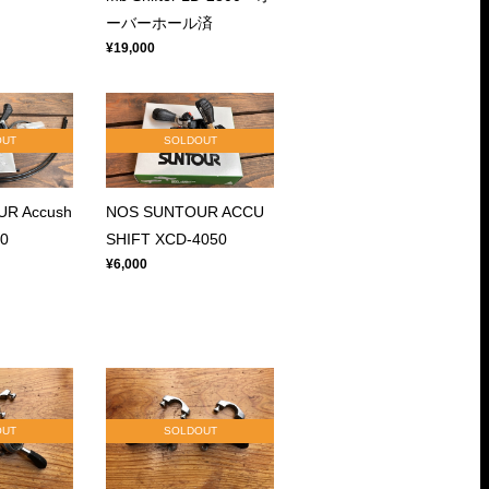
ーバーホール済
¥19,000
OUT
SOLDOUT
R Accush
NOS SUNTOUR ACCU
00
SHIFT XCD-4050
¥6,000
OUT
SOLDOUT