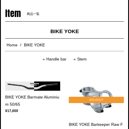
navigati
Item
商品一覧
BIKE YOKE
Home
BIKE YOKE
Handle bar
Stem
BIKE YOKE Barmate Aluminiu
SOLDOUT
m 50/65
¥17,000
BIKE YOKE Barkeeper Raw F