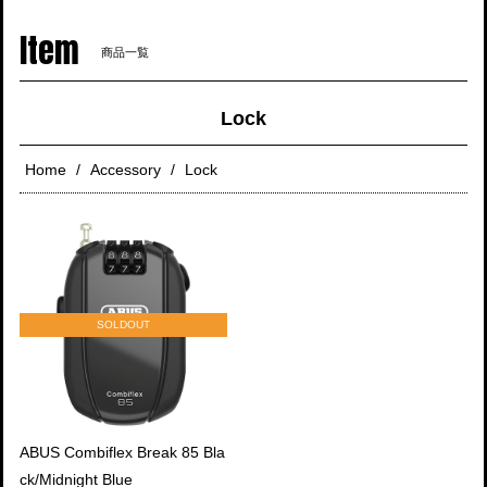
navigati
Item
商品一覧
Lock
Home
Accessory
Lock
SOLDOUT
ABUS Combiflex Break 85 Bla
ck/Midnight Blue