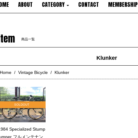
OME
ABOUT
CATEGORY
CONTACT
MEMBERSHIP
Item
商品一覧
Klunker
Home
Vintage Bicycle
Klunker
SOLDOUT
1984 Specialized Stump
jumper フルメンテナン