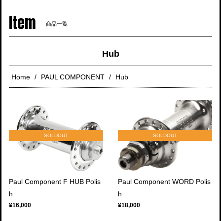
navigati
Item
商品一覧
Hub
Home
PAUL COMPONENT
Hub
SOLDOUT
SOLDOUT
Paul Component F HUB Polis
Paul Component WORD Polis
h
h
¥16,000
¥18,000