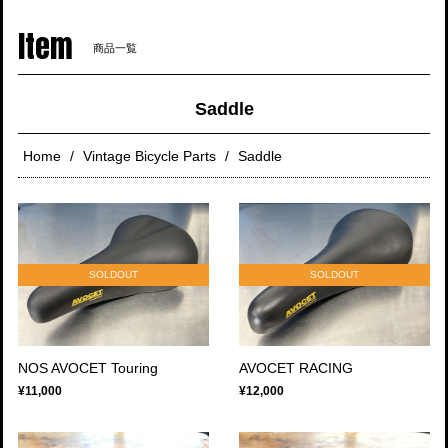
navigati
Item
商品一覧
Saddle
Home
Vintage Bicycle Parts
Saddle
SOLDOUT
SOLDOUT
NOS AVOCET Touring
AVOCET RACING
¥11,000
¥12,000