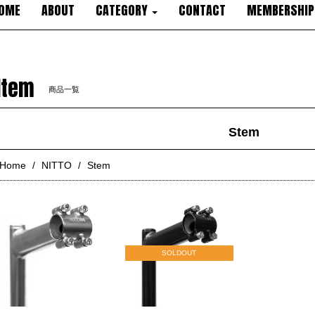
OME
ABOUT
CATEGORY
CONTACT
MEMBERSHIP
Item
商品一覧
Stem
Home
NITTO
Stem
SOLDOUT