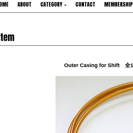
OME
ABOUT
CATEGORY
CONTACT
MEMBERSHIP
Item
Outer Casing for Shift 全