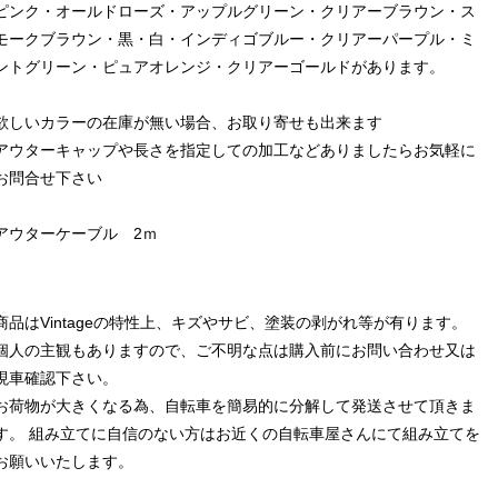
ピンク・オールドローズ・アップルグリーン・クリアーブラウン・ス
モークブラウン・黒・白・インディゴブルー・クリアーパープル・ミ
ントグリーン・ピュアオレンジ・クリアーゴールドがあります。
欲しいカラーの在庫が無い場合、お取り寄せも出来ます
アウターキャップや長さを指定しての加工などありましたらお気軽に
お問合せ下さい
アウターケーブル 2ｍ
商品はVintageの特性上、キズやサビ、塗装の剥がれ等が有ります。
個人の主観もありますので、ご不明な点は購入前にお問い合わせ又は
現車確認下さい。
お荷物が大きくなる為、自転車を簡易的に分解して発送させて頂きま
す。 組み立てに自信のない方はお近くの自転車屋さんにて組み立てを
お願いいたします。