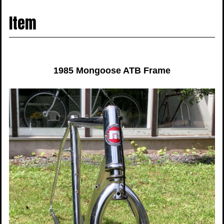
navigati
Item
1985 Mongoose ATB Frame