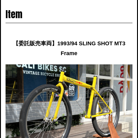
navigati
Item
【委託販売車両】1993/94 SLING SHOT MT3
Frame