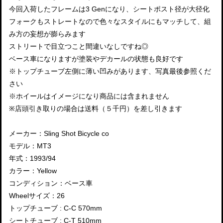
今回入荷したフレームは3 Genになり、シートポスト径が大径化
フォークもストレートなので色々なスタイルにもマッチして、組
み方の妄想が膨らみます
ストリートで目立つこと間違いなしですね◎
ベース車になりますが塗装やデカールの状態も良好です
※トップチューブ左側に薄い凹みがあります、写真最後参照くだ
さい
※ホイールはイメージになり商品には含まれません
※店頭引き取りの場合は送料（５千円）を差し引きます
メーカー：Sling Shot Bicycle co
モデル：MT3
年式：1993/94
カラー：Yellow
コンディション：ベース車
Wheelサイズ：26
トップチューブ : C-C 570mm
シートチューブ : C-T 510mm