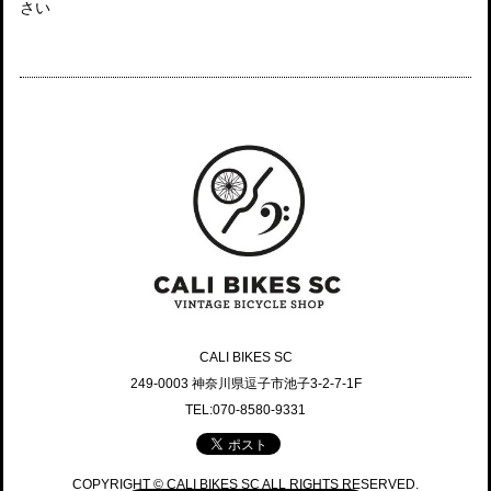
さい
CALI BIKES SC
249-0003 神奈川県逗子市池子3-2-7-1F
TEL:070-8580-9331
COPYRIGHT © CALI BIKES SC ALL RIGHTS RESERVED.