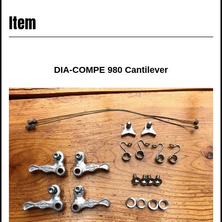
navigati
Item
DIA-COMPE 980 Cantilever