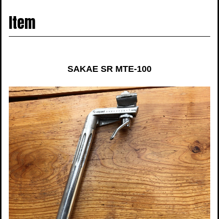
navigati
Item
SAKAE SR MTE-100