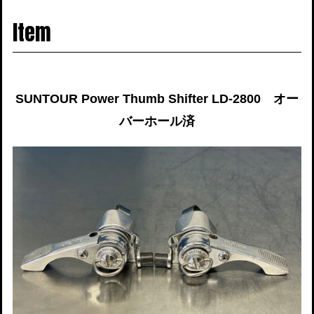
navigati
Item
SUNTOUR Power Thumb Shifter LD-2800 オー
バーホール済