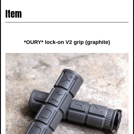
navigati
Item
*OURY* lock-on V2 grip (graphite)