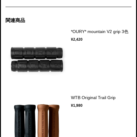
関連商品
*OURY* mountain V2 grip 3色
¥2,420
WTB Original Trail Grip
¥1,980