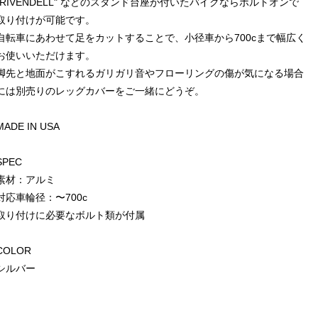
"RIVENDELL" などのスタンド台座が付いたバイクならボルトオンで
取り付けが可能です。
自転車にあわせて足をカットすることで、小径車から700cまで幅広く
お使いいただけます。
脚先と地面がこすれるガリガリ音やフローリングの傷が気になる場合
には別売りのレッグカバーをご一緒にどうぞ。
MADE IN USA
SPEC
素材：アルミ
対応車輪径：〜700c
取り付けに必要なボルト類が付属
COLOR
シルバー