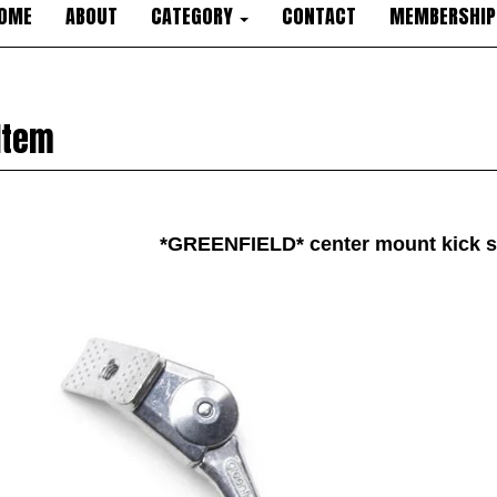
OME
ABOUT
CATEGORY
CONTACT
MEMBERSHIP
Item
*GREENFIELD* center mount kick st