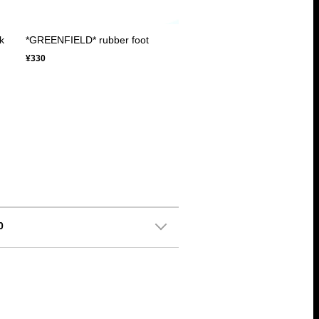
k
*GREENFIELD* rubber foot
¥330
0