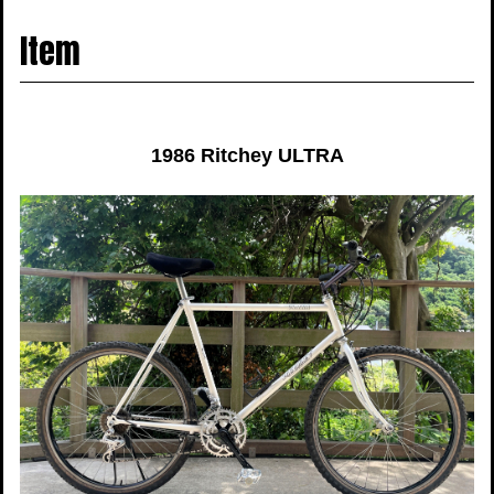
navigati
Item
1986 Ritchey ULTRA