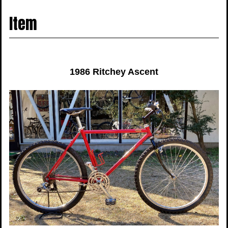
navigati
Item
1986 Ritchey Ascent