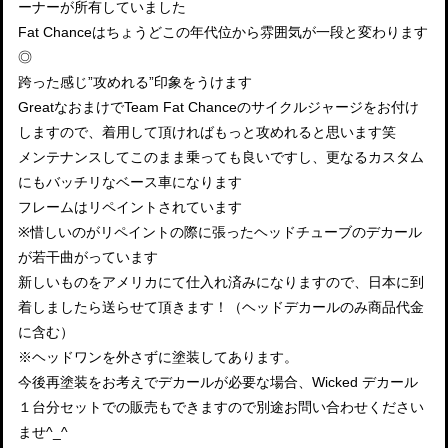
ーナーが所有していました
Fat Chanceはちょうどこの年代位から雰囲気が一段と変わります
◎
跨った感じ”攻めれる”印象をうけます
GreatなおまけでTeam Fat Chanceのサイクルジャージをお付け
しますので、着用して頂ければもっと攻めれると思います笑
メンテナンスしてこのまま乗っても良いですし、更なるカスタム
にもバッチリなベース車になります
フレームはリペイントされています
※惜しいのがリペイントの際に張ったヘッドチューブのデカール
が若干曲がっています
新しいものをアメリカにて仕入れ済みになりますので、日本に到
着しましたら送らせて頂きます！（ヘッドデカールのみ商品代金
に含む）
※ヘッドワンを外さずに塗装してあります。
今後再塗装をお考えでデカールが必要な場合、Wicked デカール
１台分セットでの販売もできますので別途お問い合わせください
ませ^_^