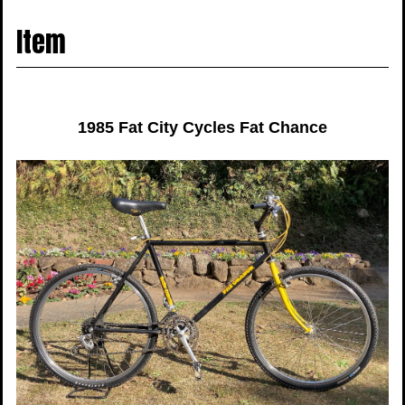
navigati
Item
1985 Fat City Cycles Fat Chance