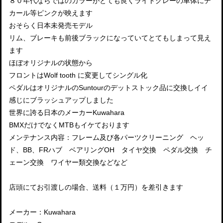
８０年代ならではのカラーがとても良くライトグレーの車体にデ
カール等ピンクが映えます
おそらく日本未発売モデル
リム、ブレーキも前後ブラックになっていてとてもしまって見え
ます
ほぼオリジナルの状態から
フロントはWolf tooth に変更してシングル化
ペダルはオリジナルのSuntourのデットストック品に交換しイイ
感じにブラッシュアップしました
世界に誇る日本のメーカーKuwahara
BMXだけでなくMTBもイケております
メンテナンス内容：フレーム及び各パーツクリーニング ヘッ
ド、BB、FRハブ ベアリングOH タイヤ交換 ペダル交換 チ
ェーン交換 ワイヤー類交換などなど
店頭にてお引渡しの場合、送料（１万円）を差引きます
メーカー：Kuwahara