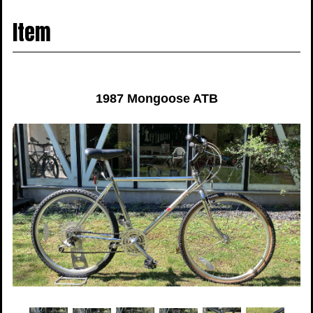
navigati
Item
1987 Mongoose ATB