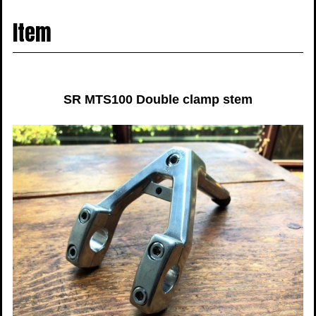
navigati
Item
SR MTS100 Double clamp stem