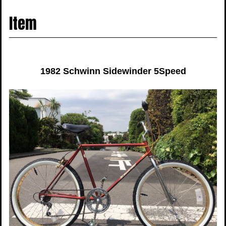
navigati
Item
1982 Schwinn Sidewinder 5Speed