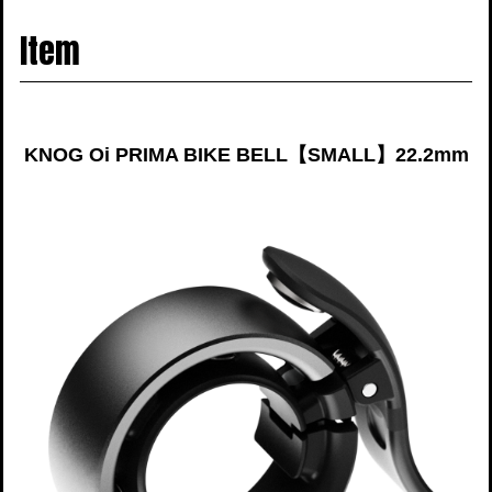
navigati
Item
KNOG Oi PRIMA BIKE BELL【SMALL】22.2mm