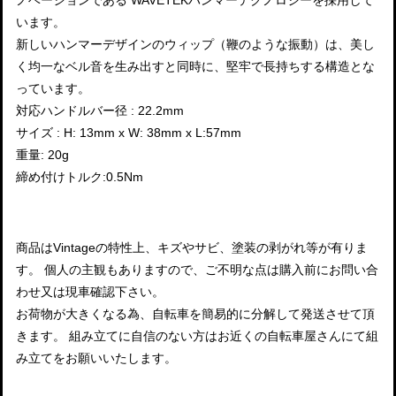
います。
新しいハンマーデザインのウィップ（鞭のような振動）は、美し
く均一なベル音を生み出すと同時に、堅牢で長持ちする構造とな
っています。
対応ハンドルバー径 : 22.2mm
サイズ : H: 13mm x W: 38mm x L:57mm
重量: 20g
締め付けトルク:0.5Nm
商品はVintageの特性上、キズやサビ、塗装の剥がれ等が有りま
す。 個人の主観もありますので、ご不明な点は購入前にお問い合
わせ又は現車確認下さい。
お荷物が大きくなる為、自転車を簡易的に分解して発送させて頂
きます。 組み立てに自信のない方はお近くの自転車屋さんにて組
み立てをお願いいたします。