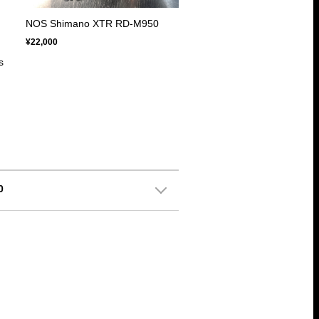
NOS Shimano XTR RD-M950
¥22,000
s
0