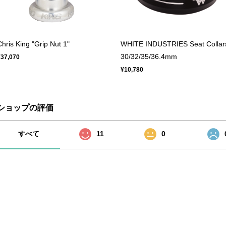
Chris King "Grip Nut 1"
WHITE INDUSTRIES Seat Collar
30/32/35/36.4mm
¥37,070
¥10,780
ショップの評価
すべて
11
0