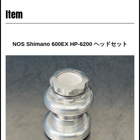
navigati
Item
NOS Shimano 600EX HP-6200 ヘッドセット