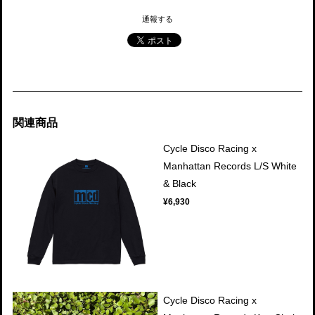
通報する
関連商品
Cycle Disco Racing x
Manhattan Records L/S White
& Black
¥6,930
Cycle Disco Racing x