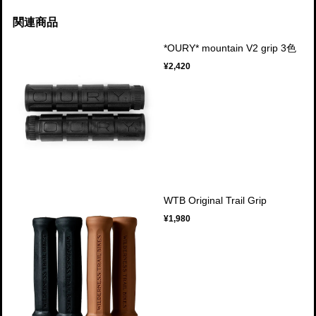
関連商品
*OURY* mountain V2 grip 3色
¥2,420
WTB Original Trail Grip
¥1,980