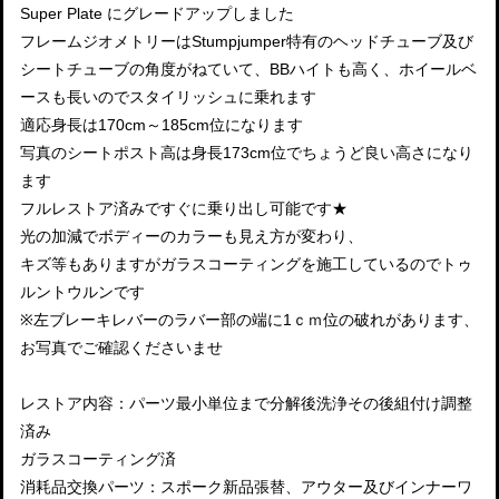
Super Plate にグレードアップしました
フレームジオメトリーはStumpjumper特有のヘッドチューブ及び
シートチューブの角度がねていて、BBハイトも高く、ホイールベ
ースも長いのでスタイリッシュに乗れます
適応身長は170cm～185cm位になります
写真のシートポスト高は身長173cm位でちょうど良い高さになり
ます
フルレストア済みですぐに乗り出し可能です★
光の加減でボディーのカラーも見え方が変わり、
キズ等もありますがガラスコーティングを施工しているのでトゥ
ルントウルンです
※左ブレーキレバーのラバー部の端に1ｃｍ位の破れがあります、
お写真でご確認くださいませ
レストア内容：パーツ最小単位まで分解後洗浄その後組付け調整
済み
ガラスコーティング済
消耗品交換パーツ：スポーク新品張替、アウター及びインナーワ