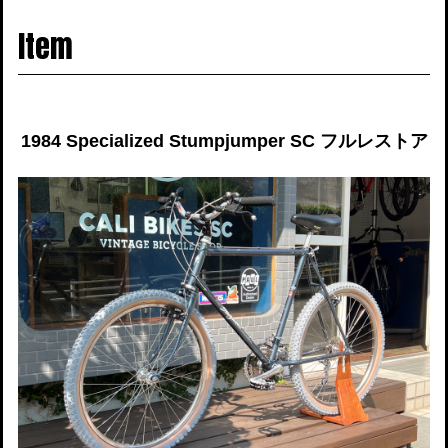
navigati
Item
1984 Specialized Stumpjumper SC フルレストア