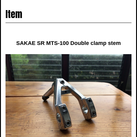
navigati
Item
SAKAE SR MTS-100 Double clamp stem